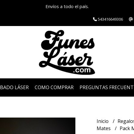
Envíos a todo el país.
543416649306
ABADO LÁSER
COMO COMPRAR
PREGUNTAS FRECUENT
Inicio
Regalo
Mates
Pack M