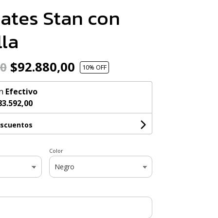
ates Stan con
la
$92.880,00
00
10
% OFF
n
Efectivo
83.592,00
escuentos
Color