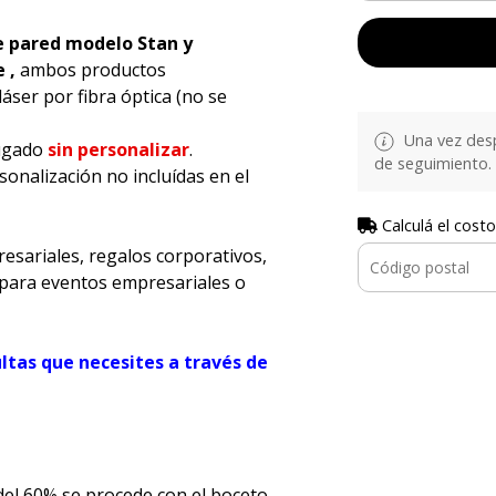
e pared modelo Stan y
e
,
ambos productos
ser por fibra óptica (no se
Una vez desp
rugado
sin personalizar
.
de seguimiento.
onalización no incluídas en el
Calculá el costo
esariales, regalos corporativos,
para eventos empresariales o
ultas que necesites a través de
 del 60% se procede con el boceto