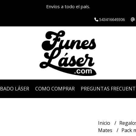
Envíos a todo el país.
543416649306
ABADO LÁSER
COMO COMPRAR
PREGUNTAS FRECUENT
Inicio
Regalo
Mates
Pack m