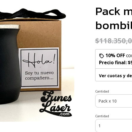
Pack m
bombil
$118.350,
10% OFF
co
Precio final:
$
Ver cuotas y d
Cantidad
Cantidad