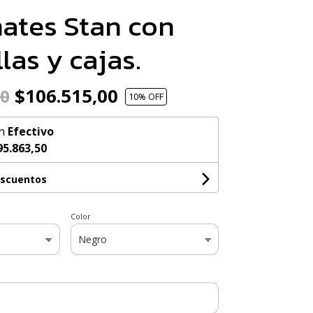
ates Stan con
las y cajas.
$106.515,00
00
10
% OFF
n
Efectivo
95.863,50
escuentos
Color