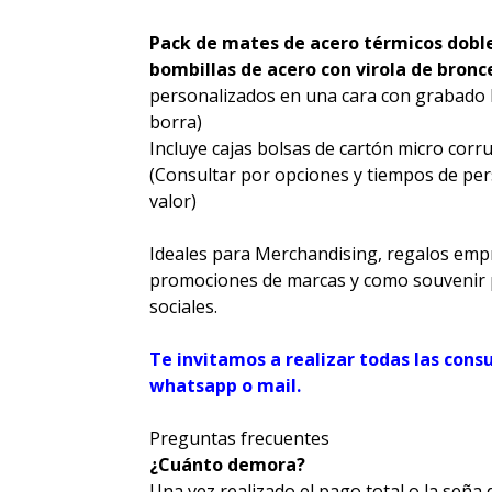
Pack de mates de acero térmicos dobl
b
ombillas de acero con virola de bronc
personalizados en una cara con grabado lá
borra)
Incluye cajas bolsas de cartón micro cor
(Consultar por opciones y tiempos de pers
valor)
Ideales para Merchandising, regalos empr
promociones de marcas y como souvenir 
sociales.
Te invitamos a realizar todas las cons
whatsapp o mail.
Preguntas frecuentes
¿Cuánto demora?
Una vez realizado el pago total o la seña